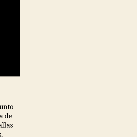
junto
ta de
allas
,