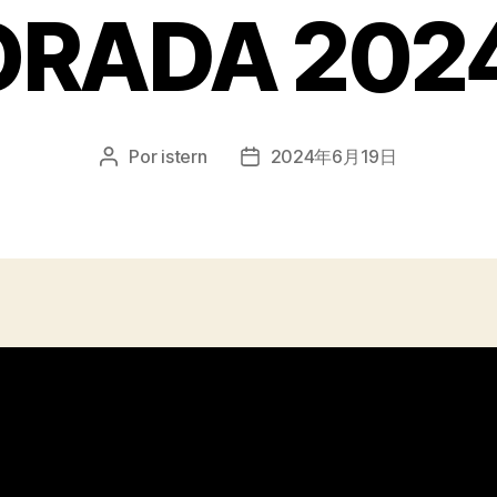
RADA 202
Por
istern
2024年6月19日
Autor
Fecha
de
de
la
la
entrada
entrada