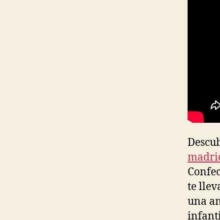
Descub
madri
Confec
te lle
una am
infant