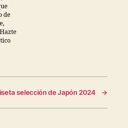
que
o de
e,
 Hazte
tico
seta selección de Japón 2024
→