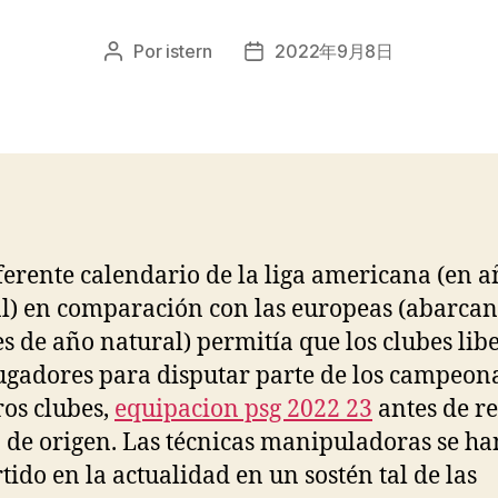
Por
istern
2022年9月8日
Autor
Fecha
de
de
la
la
entrada
entrada
iferente calendario de la liga americana (en 
l) en comparación con las europeas (abarca
s de año natural) permitía que los clubes lib
jugadores para disputar parte de los campeon
ros clubes,
equipacion psg 2022 23
antes de r
b de origen. Las técnicas manipuladoras se ha
tido en la actualidad en un sostén tal de las