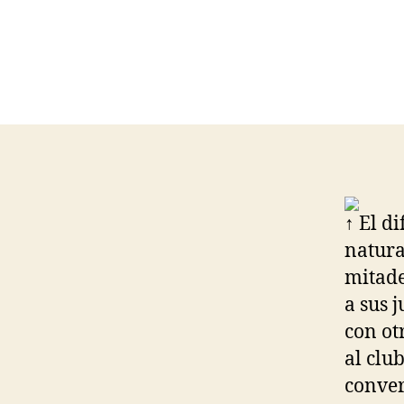
↑ El d
natura
mitade
a sus 
con ot
al clu
conver