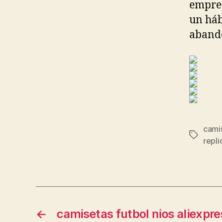
empres
un háb
aband
camis
Etiqueta
repli
←
camisetas futbol nios aliexpre