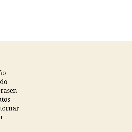
año
ndo
erasen
atos
etornar
n