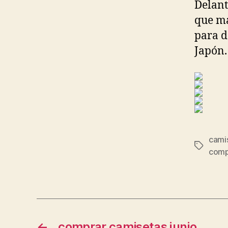
Delant
que ma
para d
Japón.
camis
Etiqueta
compr
←
comprar camisetas junio