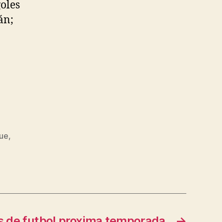
goles
án;
gue
,
s de futbol proxima temporada
→