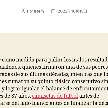
Por
istern
2022年10月19日
Autor
Fecha
de
de
la
la
entrada
entrada
 como medida para paliar los malos resultad
drileños, quienes firmaron una de sus peores
adas de sus últimas décadas, mientras que lo
nes sumaron su quinto clásico consecutivo si
 y lograr igualar el balance de enfrentamien
s de 87 años,
camisetas de futbol
antes de
arse del lado blanco antes de finalizar la déc