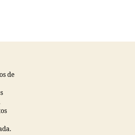
os de
s
n
tos
ada.