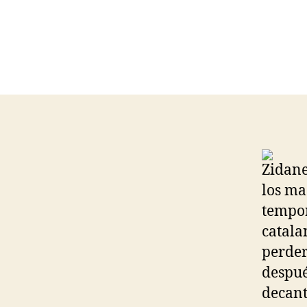
Zidane
los ma
tempor
catala
perder
despué
decant