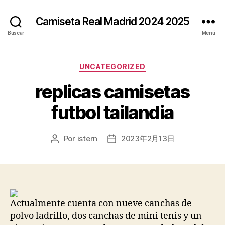
Camiseta Real Madrid 2024 2025
Buscar
Menú
Categorías
UNCATEGORIZED
replicas camisetas
futbol tailandia
Por
istern
2023年2月13日
Autor
Fecha
de
de
la
la
entrada
entrada
Actualmente cuenta con nueve canchas de
polvo ladrillo, dos canchas de mini tenis y un