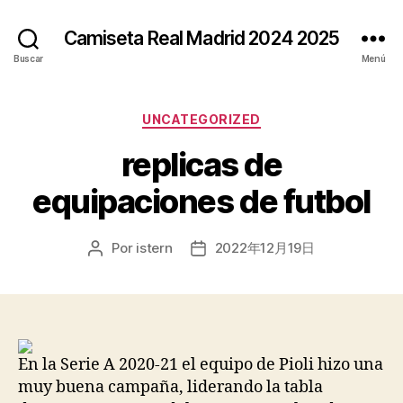
Camiseta Real Madrid 2024 2025
Buscar
Menú
Categorías
UNCATEGORIZED
replicas de
equipaciones de futbol
Por
istern
2022年12月19日
Autor
Fecha
de
de
la
la
entrada
entrada
En la Serie A 2020-21 el equipo de Pioli hizo una
muy buena campaña, liderando la tabla