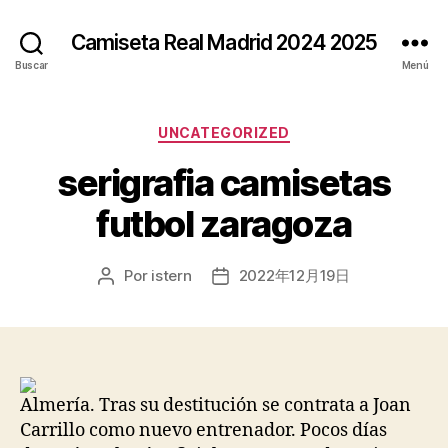
Camiseta Real Madrid 2024 2025
Buscar
Menú
Categorías
UNCATEGORIZED
serigrafia camisetas
futbol zaragoza
Por
istern
2022年12月19日
Autor
Fecha
de
de
la
la
entrada
entrada
Almería. Tras su destitución se contrata a Joan
Carrillo como nuevo entrenador. Pocos días