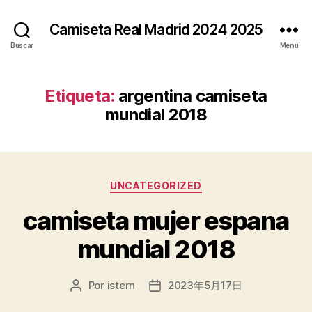
Camiseta Real Madrid 2024 2025
Buscar
Menú
Etiqueta:
argentina camiseta
mundial 2018
Categorías
UNCATEGORIZED
camiseta mujer espana
mundial 2018
Por
istern
2023年5月17日
Autor
Fecha
de
de