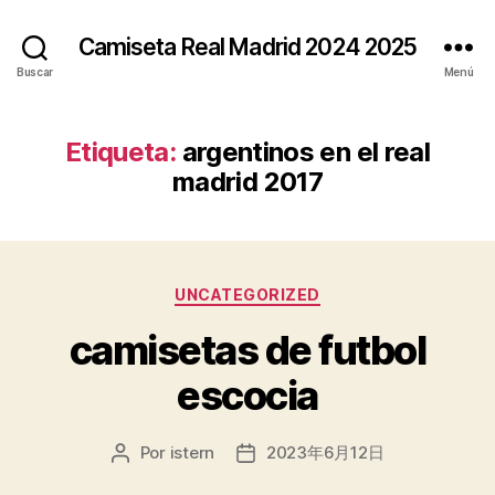
Camiseta Real Madrid 2024 2025
Buscar
Menú
Etiqueta:
argentinos en el real
madrid 2017
Categorías
UNCATEGORIZED
camisetas de futbol
escocia
Por
istern
2023年6月12日
Autor
Fecha
de
de