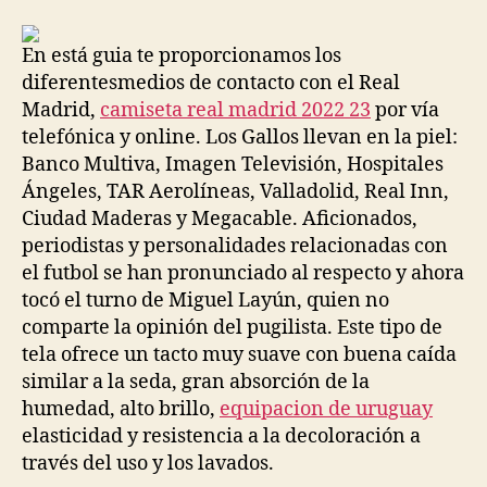
la
la
entrada
entrada
En está guia te proporcionamos los
diferentesmedios de contacto con el Real
Madrid,
camiseta real madrid 2022 23
por vía
telefónica y online. Los Gallos llevan en la piel:
Banco Multiva, Imagen Televisión, Hospitales
Ángeles, TAR Aerolíneas, Valladolid, Real Inn,
Ciudad Maderas y Megacable. Aficionados,
periodistas y personalidades relacionadas con
el futbol se han pronunciado al respecto y ahora
tocó el turno de Miguel Layún, quien no
comparte la opinión del pugilista. Este tipo de
tela ofrece un tacto muy suave con buena caída
similar a la seda, gran absorción de la
humedad, alto brillo,
equipacion de uruguay
elasticidad y resistencia a la decoloración a
través del uso y los lavados.