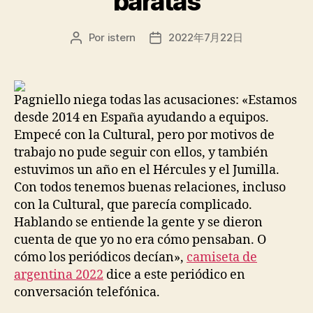
baratas
Por
istern
2022年7月22日
Autor
Fecha
de
de
la
la
entrada
entrada
Pagniello niega todas las acusaciones: «Estamos
desde 2014 en España ayudando a equipos.
Empecé con la Cultural, pero por motivos de
trabajo no pude seguir con ellos, y también
estuvimos un año en el Hércules y el Jumilla.
Con todos tenemos buenas relaciones, incluso
con la Cultural, que parecía complicado.
Hablando se entiende la gente y se dieron
cuenta de que yo no era cómo pensaban. O
cómo los periódicos decían»,
camiseta de
argentina 2022
dice a este periódico en
conversación telefónica.