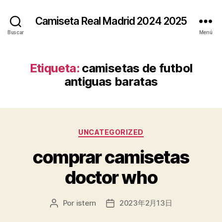
Camiseta Real Madrid 2024 2025
Buscar
Menú
Etiqueta:
camisetas de futbol
antiguas baratas
Categorías
UNCATEGORIZED
comprar camisetas
doctor who
Por
istern
2023年2月13日
Autor
Fecha
de
de