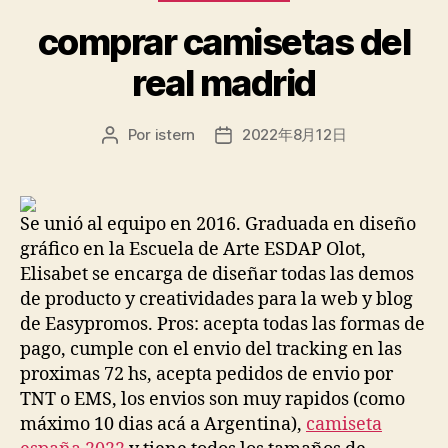
comprar camisetas del
real madrid
Por
istern
2022年8月12日
Autor
Fecha
de
de
la
la
entrada
entrada
Se unió al equipo en 2016. Graduada en diseño
gráfico en la Escuela de Arte ESDAP Olot,
Elisabet se encarga de diseñar todas las demos
de producto y creatividades para la web y blog
de Easypromos. Pros: acepta todas las formas de
pago, cumple con el envio del tracking en las
proximas 72 hs, acepta pedidos de envio por
TNT o EMS, los envios son muy rapidos (como
máximo 10 dias acá a Argentina),
camiseta