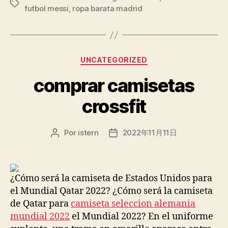
Etiquetas
futbol messi
,
ropa barata madrid
Categorías
UNCATEGORIZED
comprar camisetas
crossfit
Por
istern
2022年11月11日
Autor
Fecha
de
de
la
la
entrada
entrada
¿Cómo será la camiseta de Estados Unidos para
el Mundial Qatar 2022? ¿Cómo será la camiseta
de Qatar para
camiseta seleccion alemania
mundial 2022
el Mundial 2022? En el uniforme