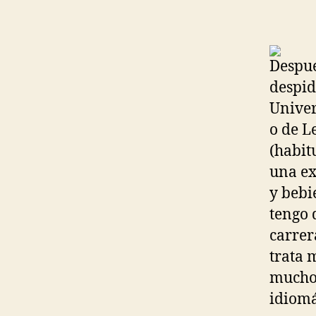
Despué
despid
Univer
o de L
(habit
una ex
y bebi
tengo 
carrer
trata 
mucho 
idiomá