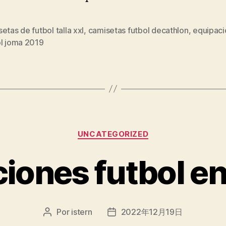
etas de futbol talla xxl
,
camisetas futbol decathlon
,
equipaci
s
ol joma 2019
Categorías
UNCATEGORIZED
iones futbol e
Por
istern
2022年12月19日
Autor
Fecha
de
de