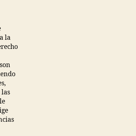
e
a la
erecho
 son
iendo
s,
 las
le
ige
ncias