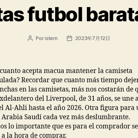
as futbol bara
Por
istern
2023年7月12日
Autor
Fecha
de
de
la
la
entrada
entrada
cuanto acepta macua mantener la camiseta
lada? Recordar que cuanto más tiempo dej
nchas en las camisetas, más nos costarán de q
exdelantero del Liverpool, de 31 años, se une a
del Al-Ahli hasta el año 2026. Otra figura para
e Arabia Saudí cada vez más deslumbrante.
s lo importante que es para el comprador se
 a la hora de comprar.