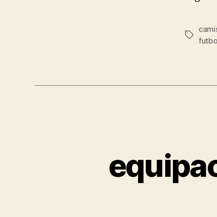
camis
Etiqueta
futb
equipac