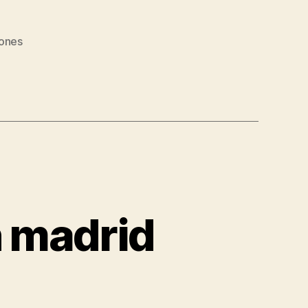
ones
n madrid