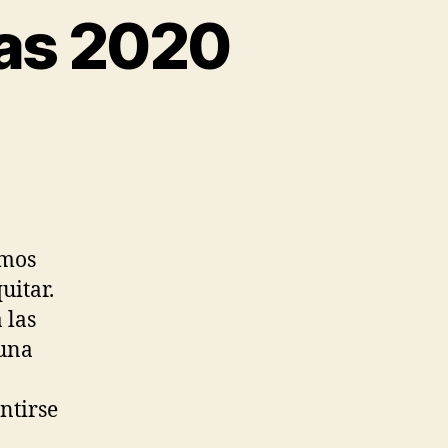
tas 2020
emos
uitar.
 las
 una
ntirse