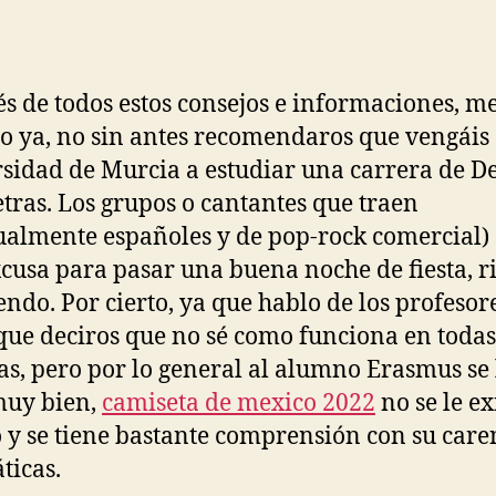
la
la
entrada
entrada
s de todos estos consejos e informaciones, m
o ya, no sin antes recomendaros que vengáis 
sidad de Murcia a estudiar una carrera de D
etras. Los grupos o cantantes que traen
ualmente españoles y de pop-rock comercial)
cusa para pasar una buena noche de fiesta, r
endo. Por cierto, ya que hablo de los profesore
que deciros que no sé como funciona en todas
as, pero por lo general al alumno Erasmus se 
muy bien,
camiseta de mexico 2022
no se le ex
y se tiene bastante comprensión con su care
ticas.