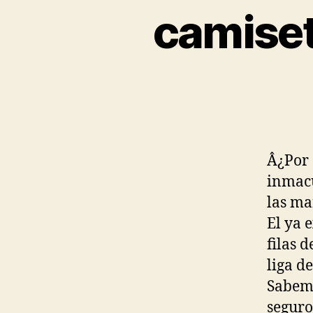
camiset
Â¿Por 
inmacu
las ma
El ya 
filas 
liga d
Sabemo
seguro