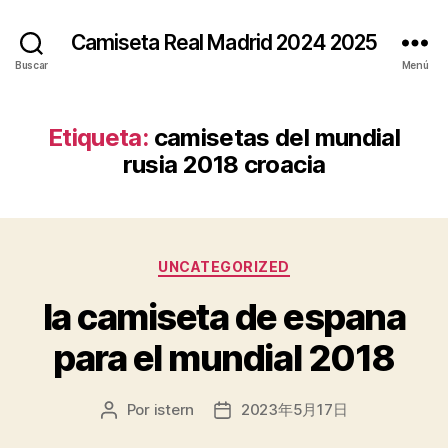
Camiseta Real Madrid 2024 2025
Buscar
Menú
Etiqueta:
camisetas del mundial
rusia 2018 croacia
Categorías
UNCATEGORIZED
la camiseta de espana
para el mundial 2018
Por
istern
2023年5月17日
Autor
Fecha
de
de