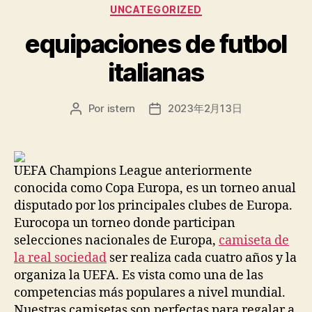
Categorías
UNCATEGORIZED
equipaciones de futbol
italianas
Por
istern
2023年2月13日
Autor
Fecha
de
de
la
la
entrada
entrada
UEFA Champions League anteriormente
conocida como Copa Europa, es un torneo anual
disputado por los principales clubes de Europa.
Eurocopa un torneo donde participan
selecciones nacionales de Europa,
camiseta de
la real sociedad
ser realiza cada cuatro años y la
organiza la UEFA. Es vista como una de las
competencias más populares a nivel mundial.
Nuestras camisetas son perfectas para regalar a