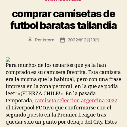
comprar camisetas de
futbol baratas tailandia
Por
istern
2022年12月19日
Autor
Fecha
de
de
la
la
entrada
entrada
Para muchos de los usuarios que ya la han
comprado es su camiseta favorita. Esta camiseta
era la misma que la habitual, pero con una frase
impresa en la zona pectoral, en la que se podía
leer: «¡FUERZA CHILE!». En la pasada
temporada,
camiseta seleccion argentina 2022
el Liverpool FC tuvo que conformarse con el
segundo puesto en la Premier League tras
quedar solo un punto por debajo del City. Estos