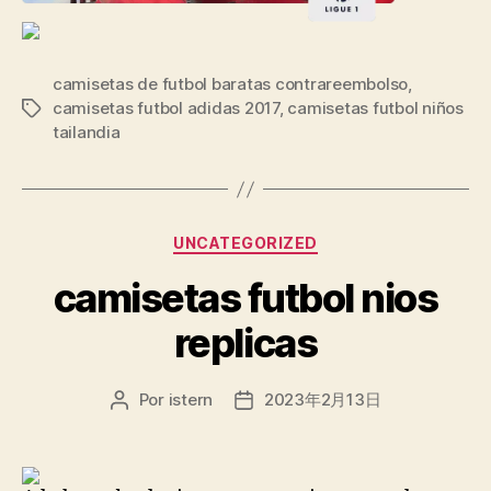
camisetas de futbol baratas contrareembolso
,
camisetas futbol adidas 2017
,
camisetas futbol niños
Etiquetas
tailandia
Categorías
UNCATEGORIZED
camisetas futbol nios
replicas
Por
istern
2023年2月13日
Autor
Fecha
de
de
la
la
entrada
entrada