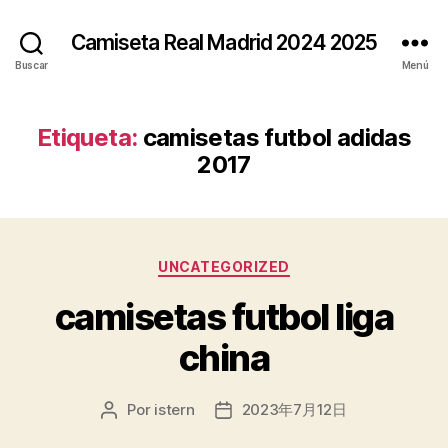
Camiseta Real Madrid 2024 2025
Buscar
Menú
Etiqueta:
camisetas futbol adidas
2017
Categorías
UNCATEGORIZED
camisetas futbol liga
china
Por
istern
2023年7月12日
Autor
Fecha
de
de