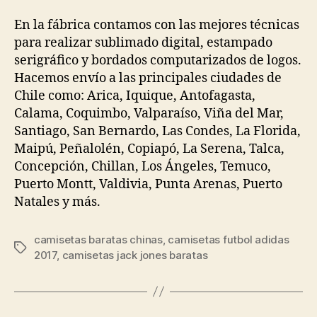
la
la
entrada
entrada
En la fábrica contamos con las mejores técnicas
para realizar sublimado digital, estampado
serigráfico y bordados computarizados de logos.
Hacemos envío a las principales ciudades de
Chile como: Arica, Iquique, Antofagasta,
Calama, Coquimbo, Valparaíso, Viña del Mar,
Santiago, San Bernardo, Las Condes, La Florida,
Maipú, Peñalolén, Copiapó, La Serena, Talca,
Concepción, Chillan, Los Ángeles, Temuco,
Puerto Montt, Valdivia, Punta Arenas, Puerto
Natales y más.
camisetas baratas chinas
,
camisetas futbol adidas
Etiquetas
2017
,
camisetas jack jones baratas