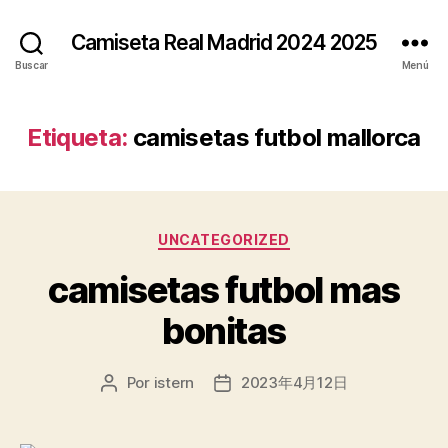
Camiseta Real Madrid 2024 2025
Buscar
Menú
Etiqueta:
camisetas futbol mallorca
Categorías
UNCATEGORIZED
camisetas futbol mas
bonitas
Por
istern
2023年4月12日
Autor
Fecha
de
de
la
la