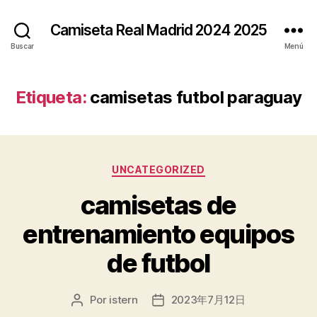
Camiseta Real Madrid 2024 2025
Buscar
Menú
Etiqueta:
camisetas futbol paraguay
Categorías
UNCATEGORIZED
camisetas de
entrenamiento equipos
de futbol
Por
istern
2023年7月12日
Autor
Fecha
de
de