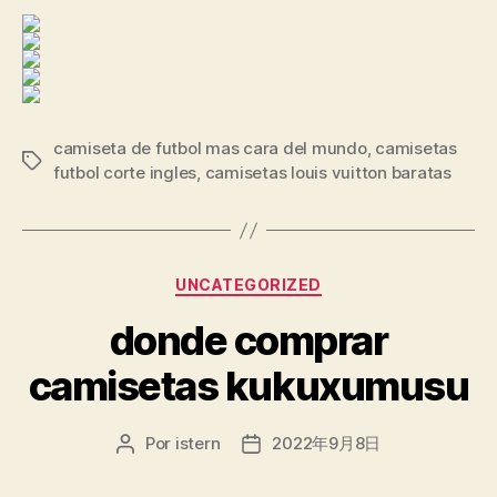
camiseta de futbol mas cara del mundo
,
camisetas
Etiquetas
futbol corte ingles
,
camisetas louis vuitton baratas
Categorías
UNCATEGORIZED
donde comprar
camisetas kukuxumusu
Por
istern
2022年9月8日
Autor
Fecha
de
de
la
la