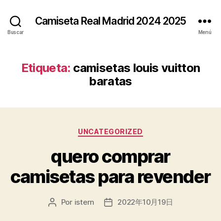
Camiseta Real Madrid 2024 2025
Buscar
Menú
Etiqueta:
camisetas louis vuitton
baratas
Categorías
UNCATEGORIZED
quero comprar
camisetas para revender
Por
istern
2022年10月19日
Autor
Fecha
de
de