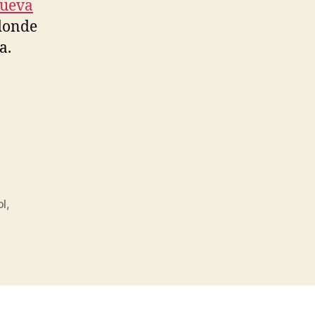
ueva
donde
a.
ol
,