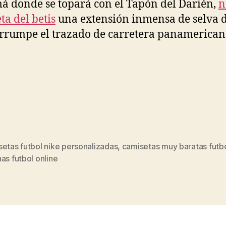
 donde se topará con el Tapón del Darién,
n
ta del betis
una extensión inmensa de selva 
errumpe el trazado de carretera panamerican
etas futbol nike personalizadas
,
camisetas muy baratas futb
s
as futbol online