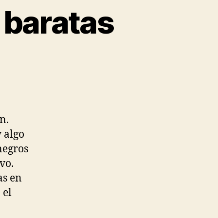
 baratas
n.
y algo
negros
vo.
as en
 el