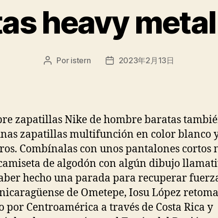
as heavy metal
Por
istern
2023年2月13日
Autor
Fecha
de
de
la
la
entrada
entrada
re zapatillas Nike de hombre baratas tambié
unas zapatillas multifunción en color blanco 
ros. Combínalas con unos pantalones cortos 
camiseta de algodón con algún dibujo llamati
aber hecho una parada para recuperar fuerz
a nicaragüense de Ometepe, Iosu López retoma
 por Centroamérica a través de Costa Rica y