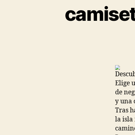
camiset
Descub
Elige 
de neg
y una 
Tras h
la isl
camino