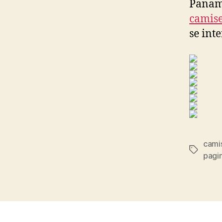
Panamá
camise
se int
camis
Etiqueta
pagin