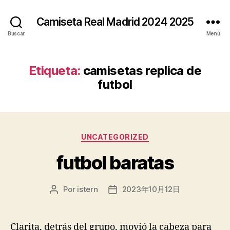
Camiseta Real Madrid 2024 2025
Buscar
Menú
Etiqueta:
camisetas replica de
futbol
Categorías
UNCATEGORIZED
futbol baratas
Por
istern
2023年10月12日
Autor
Fecha
de
de
la
la
entrada
entrada
Clarita, detrás del grupo, movió la cabeza para