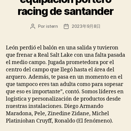
racing de santander
Por
istern
2023年9月8日
Autor
Fecha
de
de
la
la
entrada
entrada
León perdió el balón en una salida y tuvieron
que frenar a Real Salt Lake con una falta pasada
el medio campo. Jugada prometedora por el
centro del campo que llegó hasta el área del
arquero. Además, te pasa en un momento en el
que tampoco eres tan adulta como para sopesar
que eso es importante”, contó. Somos líderes en
logística y personalización de productos desde
nuestras instalaciones. Diego Armando
Maradona, Pele, Zinedine Zidane, Michel
Platiniohan Cruyff, Ronaldo (El fenómeno).