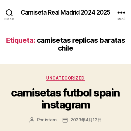
Camiseta Real Madrid 2024 2025
Buscar
Menú
Etiqueta:
camisetas replicas baratas
chile
Categorías
UNCATEGORIZED
camisetas futbol spain
instagram
Por
istern
2023年4月12日
Autor
Fecha
de
de