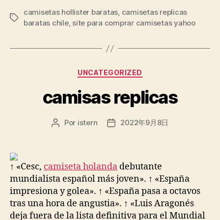
camisetas hollister baratas
,
camisetas replicas
Etiquetas
baratas chile
,
site para comprar camisetas yahoo
Categorías
UNCATEGORIZED
camisas replicas
Por
istern
2022年9月8日
Autor
Fecha
de
de
la
la
entrada
entrada
↑ «Cesc,
camiseta holanda
debutante
mundialista español más joven». ↑ «España
impresiona y golea». ↑ «España pasa a octavos
tras una hora de angustia». ↑ «Luis Aragonés
deja fuera de la lista definitiva para el Mundial