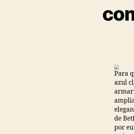
com
Para q
azul c
armari
amplia
elegan
de Betf
por eu