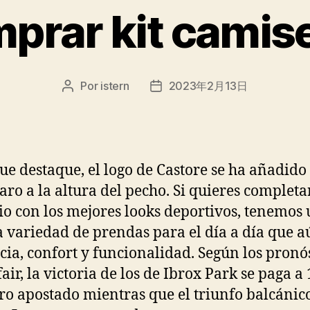
prar kit camis
Por
istern
2023年2月13日
Autor
Fecha
de
de
la
la
entrada
entrada
ue destaque, el logo de Castore se ha añadido
laro a la altura del pecho. Si quieres completa
o con los mejores looks deportivos, tenemos
 variedad de prendas para el día a día que 
cia, confort y funcionalidad. Según los pronó
air, la victoria de los de Ibrox Park se paga a 
ro apostado mientras que el triunfo balcánic