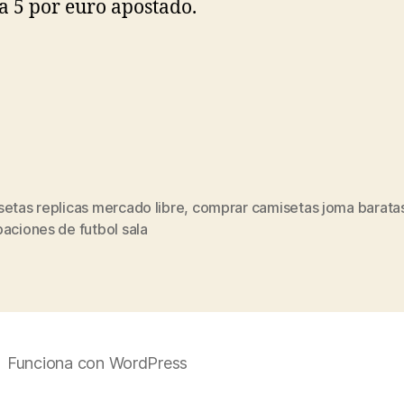
 a 5 por euro apostado.
etas replicas mercado libre
,
comprar camisetas joma barata
s
aciones de futbol sala
Funciona con WordPress