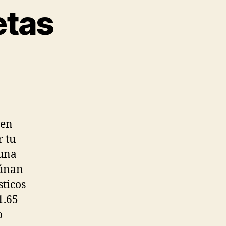
etas
 en
r tu
 una
aúnan
sticos
1.65
o