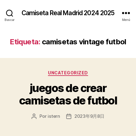
Camiseta Real Madrid 2024 2025
Buscar
Menú
Etiqueta:
camisetas vintage futbol
Categorías
UNCATEGORIZED
juegos de crear
camisetas de futbol
Por
istern
2023年9月8日
Autor
Fecha
de
de
la
la