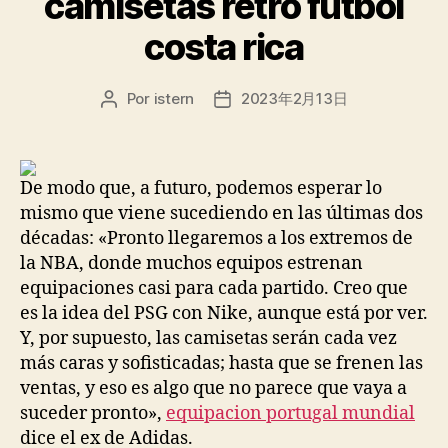
camisetas retro futbol
costa rica
Por
istern
2023年2月13日
Autor
Fecha
de
de
la
la
entrada
entrada
De modo que, a futuro, podemos esperar lo
mismo que viene sucediendo en las últimas dos
décadas: «Pronto llegaremos a los extremos de
la NBA, donde muchos equipos estrenan
equipaciones casi para cada partido. Creo que
es la idea del PSG con Nike, aunque está por ver.
Y, por supuesto, las camisetas serán cada vez
más caras y sofisticadas; hasta que se frenen las
ventas, y eso es algo que no parece que vaya a
suceder pronto»,
equipacion portugal mundial
dice el ex de Adidas.