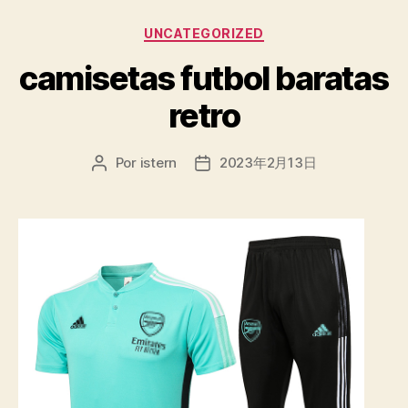
Categorías
UNCATEGORIZED
camisetas futbol baratas
retro
Por
istern
2023年2月13日
Autor
Fecha
de
de
la
la
entrada
entrada