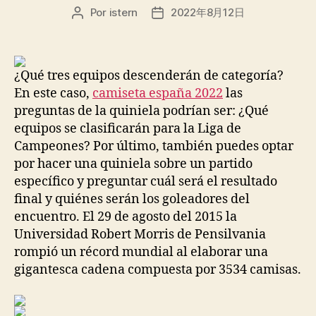
Por
istern
2022年8月12日
Autor
Fecha
de
de
la
la
entrada
entrada
¿Qué tres equipos descenderán de categoría?
En este caso,
camiseta españa 2022
las
preguntas de la quiniela podrían ser: ¿Qué
equipos se clasificarán para la Liga de
Campeones? Por último, también puedes optar
por hacer una quiniela sobre un partido
específico y preguntar cuál será el resultado
final y quiénes serán los goleadores del
encuentro. El 29 de agosto del 2015 la
Universidad Robert Morris de Pensilvania
rompió un récord mundial al elaborar una
gigantesca cadena compuesta por 3534 camisas.