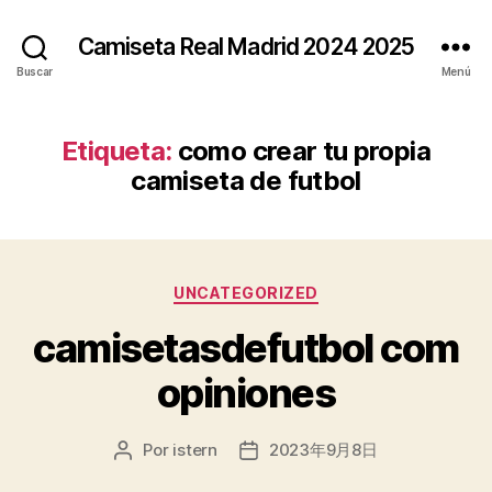
Camiseta Real Madrid 2024 2025
Buscar
Menú
Etiqueta:
como crear tu propia
camiseta de futbol
Categorías
UNCATEGORIZED
camisetasdefutbol com
opiniones
Por
istern
2023年9月8日
Autor
Fecha
de
de