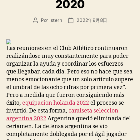
2020
Por
istern
2022年9月8日
Autor
Fecha
de
de
la
la
entrada
entrada
Las reuniones en el Club Atlético continuaron
realizándose muy constantemente para poder
organizar la ayuda y coordinar los esfuerzos
que llegaban cada día. Pero eso no hace que sea
menos emocionante que un solo artículo supere
el umbral de las ocho cifras por primera vez”.
Pero a medida que fueron consiguiendo más
éxito,
equipacion holanda 2022
el proceso se
invirtió. De esta forma,
camiseta seleccion
argentina 2022
Argentina quedó eliminada del
certamen. La defensa argentina se vio
completamente doblegada por el ágil jugador