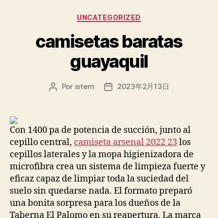
Categorías
UNCATEGORIZED
camisetas baratas
guayaquil
Por
istern
2023年2月13日
Autor
Fecha
de
de
la
la
entrada
entrada
Con 1400 pa de potencia de succión, junto al
cepillo central,
camiseta arsenal 2022 23
los
cepillos laterales y la mopa higienizadora de
microfibra crea un sistema de limpieza fuerte y
eficaz capaz de limpiar toda la suciedad del
suelo sin quedarse nada. El formato preparó
una bonita sorpresa para los dueños de la
Taberna El Palomo en su reapertura. La marca