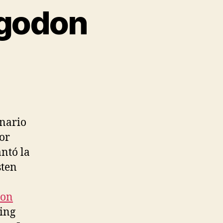
lgodon
onario
or
ntó la
sten
ion
king