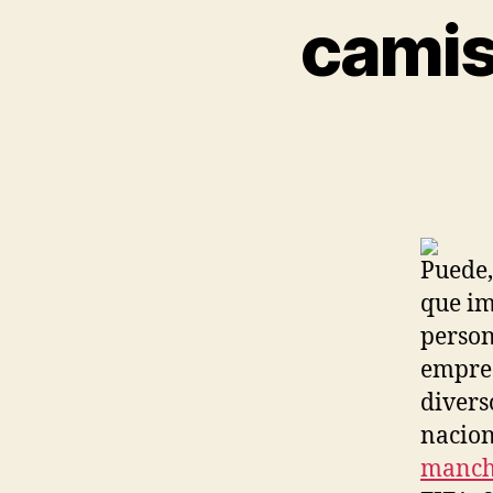
camis
Puede,
que i
person
empres
divers
nacion
manche