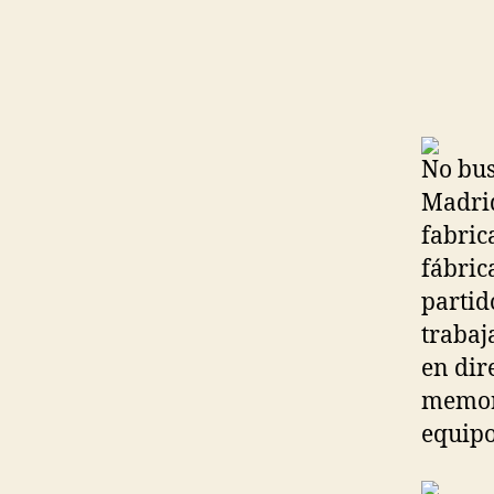
No bus
Madrid
fabric
fábric
partid
trabaj
en dir
memori
equipo