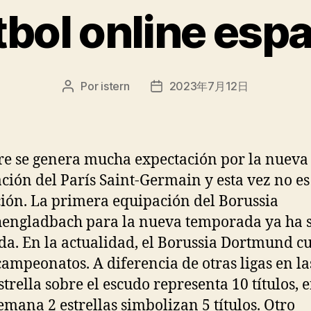
tbol online esp
Por
istern
2023年7月12日
Autor
Fecha
de
de
la
la
entrada
entrada
e se genera mucha expectación por la nueva
ción del París Saint-Germain y esta vez no e
ión. La primera equipación del Borussia
ngladbach para la nueva temporada ya ha 
da. En la actualidad, el Borussia Dortmund c
campeonatos. A diferencia de otras ligas en la
strella sobre el escudo representa 10 títulos, e
lemana 2 estrellas simbolizan 5 títulos. Otro