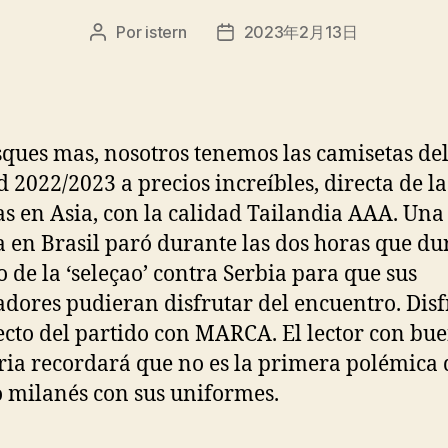
Por
istern
2023年2月13日
Autor
Fecha
de
de
la
la
entrada
entrada
ques mas, nosotros tenemos las camisetas del
 2022/2023 a precios increíbles, directa de la
as en Asia, con la calidad Tailandia AAA. Una
a en Brasil paró durante las dos horas que du
o de la ‘seleçao’ contra Serbia para que sus
adores pudieran disfrutar del encuentro. Disf
ecto del partido con MARCA. El lector con bu
a recordará que no es la primera polémica 
 milanés con sus uniformes.