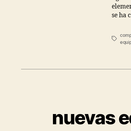
elemen
se ha 
comp
Etiqueta
equip
nuevas e