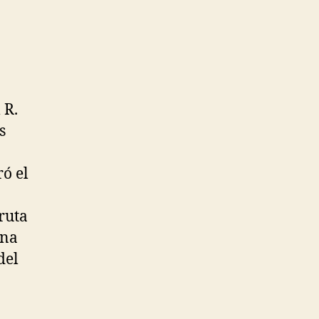
 R.
s
ró el
ruta
ena
del