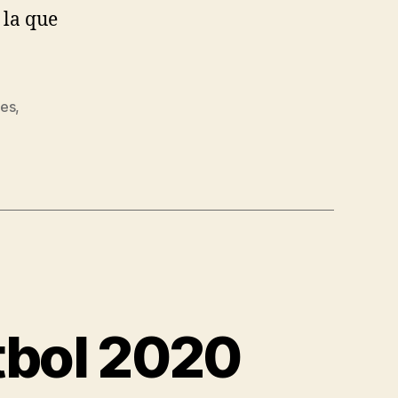
 la que
nes
,
tbol 2020