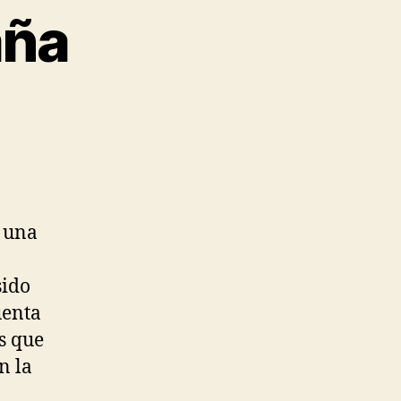
aña
s una
sido
uenta
s que
n la