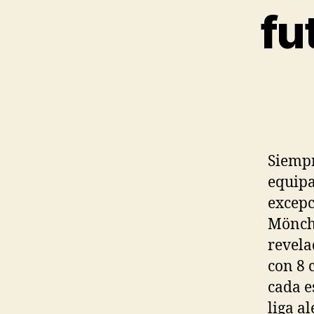
fu
Siempr
equipa
excepc
Mönche
revela
con 8 
cada e
liga a