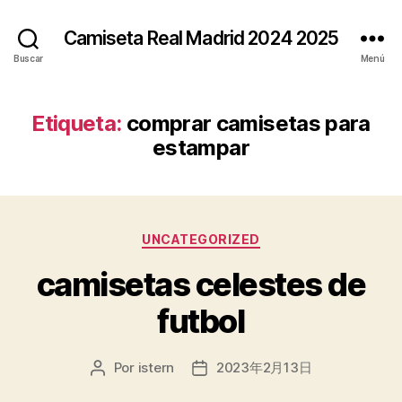
Camiseta Real Madrid 2024 2025
Buscar
Menú
Etiqueta:
comprar camisetas para
estampar
Categorías
UNCATEGORIZED
camisetas celestes de
futbol
Por
istern
2023年2月13日
Autor
Fecha
de
de