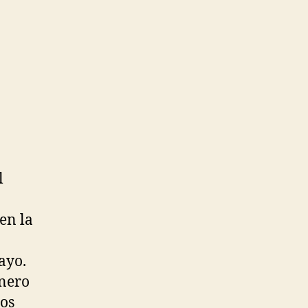
l
en la
ayo.
inero
los