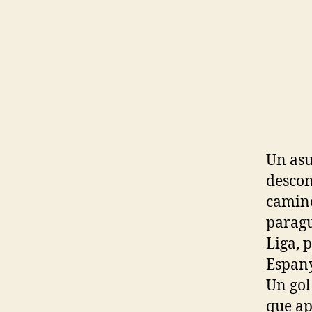
Un asu
descon
camino
paragu
Liga, 
Espany
Un gol
que ap