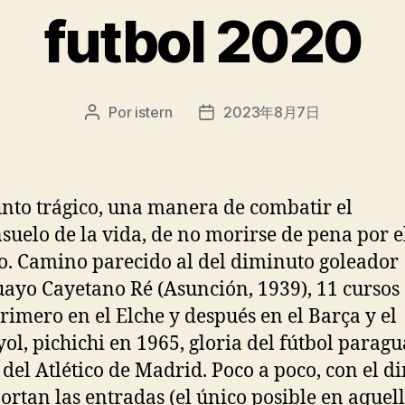
futbol 2020
Por
istern
2023年8月7日
Autor
Fecha
de
de
la
la
entrada
entrada
nto trágico, una manera de combatir el
suelo de la vida, de no morirse de pena por e
. Camino parecido al del diminuto goleador
ayo Cayetano Ré (Asunción, 1939), 11 cursos 
primero en el Elche y después en el Barça y el
ol, pichichi en 1965, gloria del fútbol paragu
 del Atlético de Madrid. Poco a poco, con el d
ortan las entradas (el único posible en aquel