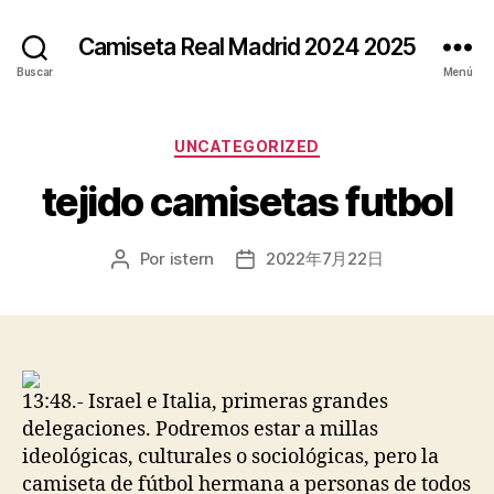
Camiseta Real Madrid 2024 2025
Buscar
Menú
Categorías
UNCATEGORIZED
tejido camisetas futbol
Por
istern
2022年7月22日
Autor
Fecha
de
de
la
la
entrada
entrada
13:48.- Israel e Italia, primeras grandes
delegaciones. Podremos estar a millas
ideológicas, culturales o sociológicas, pero la
camiseta de fútbol hermana a personas de todos