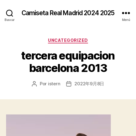
Camiseta Real Madrid 2024 2025
Buscar
Menú
Categorías
UNCATEGORIZED
tercera equipacion
barcelona 2013
Por
istern
2022年9月8日
Autor
Fecha
de
de
la
la
entrada
entrada