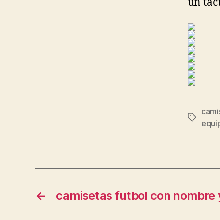
un tac
camis
Etiqueta
equip
←
camisetas futbol con nombre