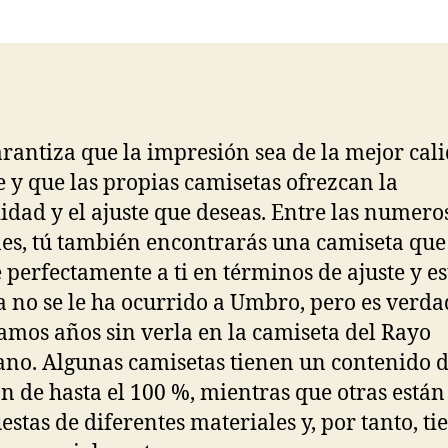
la
la
entrada
entrada
arantiza que la impresión sea de la mejor cal
e y que las propias camisetas ofrezcan la
dad y el ajuste que deseas. Entre las numero
es, tú también encontrarás una camiseta que
 perfectamente a ti en términos de ajuste y est
a no se le ha ocurrido a Umbro, pero es verd
amos años sin verla en la camiseta del Rayo
ano. Algunas camisetas tienen un contenido 
n de hasta el 100 %, mientras que otras están
stas de diferentes materiales y, por tanto, ti