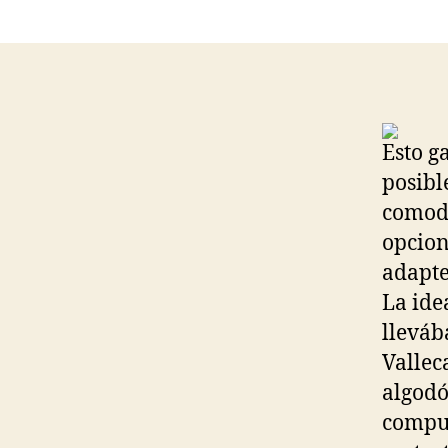
Esto g
posibl
comodi
opcion
adapte
La ide
lleváb
Vallec
algodó
compue