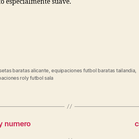
to especialmente suave.
etas baratas alicante
,
equipaciones futbol baratas tailandia
,
s
aciones roly futbol sala
 y numero
c