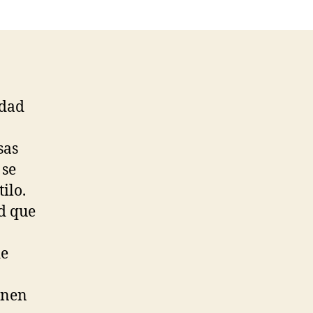
idad
sas
 se
ilo.
ad que
de
enen