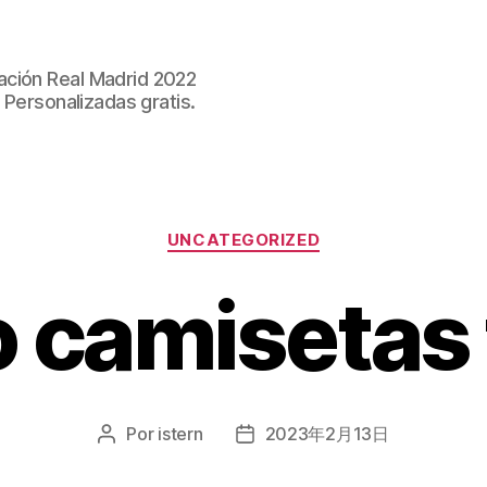
ación Real Madrid 2022
 Personalizadas gratis.
Categorías
UNCATEGORIZED
 camisetas 
Por
istern
2023年2月13日
Autor
Fecha
de
de