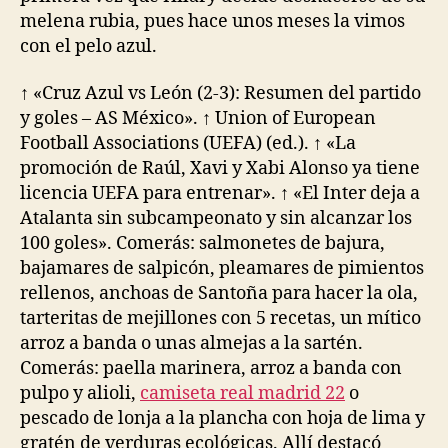
melena rubia, pues hace unos meses la vimos
con el pelo azul.
↑ «Cruz Azul vs León (2-3): Resumen del partido
y goles – AS México». ↑ Union of European
Football Associations (UEFA) (ed.). ↑ «La
promoción de Raúl, Xavi y Xabi Alonso ya tiene
licencia UEFA para entrenar». ↑ «El Inter deja a
Atalanta sin subcampeonato y sin alcanzar los
100 goles». Comerás: salmonetes de bajura,
bajamares de salpicón, pleamares de pimientos
rellenos, anchoas de Santoña para hacer la ola,
tarteritas de mejillones con 5 recetas, un mítico
arroz a banda o unas almejas a la sartén.
Comerás: paella marinera, arroz a banda con
pulpo y alioli,
camiseta real madrid 22
o
pescado de lonja a la plancha con hoja de lima y
gratén de verduras ecológicas. Allí destacó