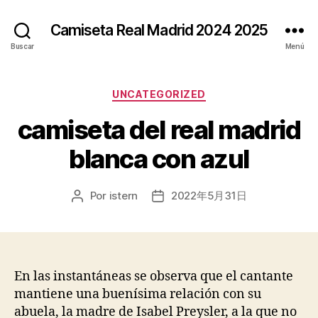
Camiseta Real Madrid 2024 2025
Buscar
Menú
Categorías
UNCATEGORIZED
camiseta del real madrid
blanca con azul
Por
istern
2022年5月31日
Autor
Fecha
de
de
la
la
entrada
entrada
En las instantáneas se observa que el cantante
mantiene una buenísima relación con su
abuela, la madre de Isabel Preysler, a la que no