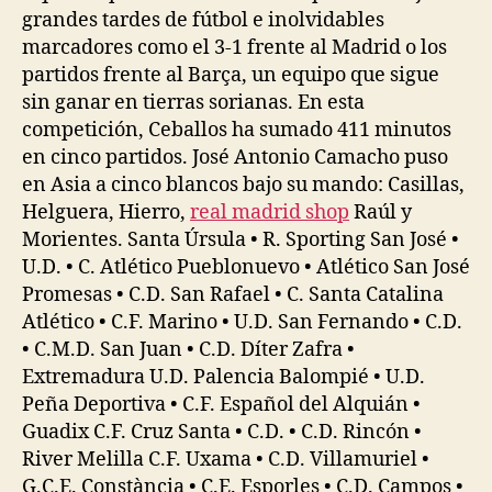
grandes tardes de fútbol e inolvidables
marcadores como el 3-1 frente al Madrid o los
partidos frente al Barça, un equipo que sigue
sin ganar en tierras sorianas. En esta
competición, Ceballos ha sumado 411 minutos
en cinco partidos. José Antonio Camacho puso
en Asia a cinco blancos bajo su mando: Casillas,
Helguera, Hierro,
real madrid shop
Raúl y
Morientes. Santa Úrsula • R. Sporting San José •
U.D. • C. Atlético Pueblonuevo • Atlético San José
Promesas • C.D. San Rafael • C. Santa Catalina
Atlético • C.F. Marino • U.D. San Fernando • C.D.
• C.M.D. San Juan • C.D. Díter Zafra •
Extremadura U.D. Palencia Balompié • U.D.
Peña Deportiva • C.F. Español del Alquián •
Guadix C.F. Cruz Santa • C.D. • C.D. Rincón •
River Melilla C.F. Uxama • C.D. Villamuriel •
G.C.E. Constància • C.E. Esporles • C.D. Campos •