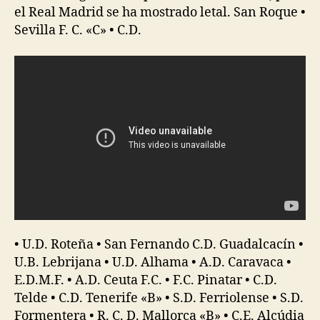
el Real Madrid se ha mostrado letal. San Roque •
Sevilla F. C. «C» • C.D.
• U.D. Roteña • San Fernando C.D. Guadalcacín •
U.B. Lebrijana • U.D. Alhama • A.D. Caravaca •
E.D.M.F. • A.D. Ceuta F.C. • F.C. Pinatar • C.D.
Telde • C.D. Tenerife «B» • S.D. Ferriolense • S.D.
Formentera • R. C. D. Mallorca «B» • C.E. Alcúdia