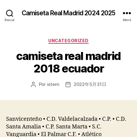
Camiseta Real Madrid 2024 2025
Buscar
Menú
Categorías
UNCATEGORIZED
camiseta real madrid
2018 ecuador
Por
istern
2022年5月31日
Autor
Fecha
de
de
la
la
entrada
entrada
Sanvicenteño • C.D. Valdelacalzada • C.P. • C.D.
Santa Amalia • C.P. Santa Marta • S.C.
Vanguardia • El Palmar C.F. • Atlético