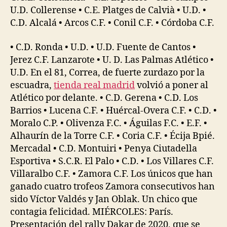
U.D. Collerense • C.E. Platges de Calvià • U.D. •
C.D. Alcalá • Arcos C.F. • Conil C.F. • Córdoba C.F.
• C.D. Ronda • U.D. • U.D. Fuente de Cantos •
Jerez C.F. Lanzarote • U. D. Las Palmas Atlético •
U.D. En el 81, Correa, de fuerte zurdazo por la
escuadra,
tienda real madrid
volvió a poner al
Atlético por delante. • C.D. Gerena • C.D. Los
Barrios • Lucena C.F. • Huércal-Overa C.F. • C.D. •
Moralo C.P. • Olivenza F.C. • Águilas F.C. • E.F. •
Alhaurín de la Torre C.F. • Coria C.F. • Écija Bpié.
Mercadal • C.D. Montuiri • Penya Ciutadella
Esportiva • S.C.R. El Palo • C.D. • Los Villares C.F.
Villaralbo C.F. • Zamora C.F. Los únicos que han
ganado cuatro trofeos Zamora consecutivos han
sido Víctor Valdés y Jan Oblak. Un chico que
contagia felicidad. MIÉRCOLES: París.
Presentación del rally Dakar de 2020, que se