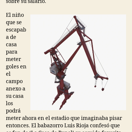
sobre su salario.
El niño
que se
escapab
a de
casa
para
meter
goles en
el
campo
anexo a
su casa
los
podrá
meter ahora en el estadio que imaginaba pisar
entonces. El babazorro Luis Rioja confesó que