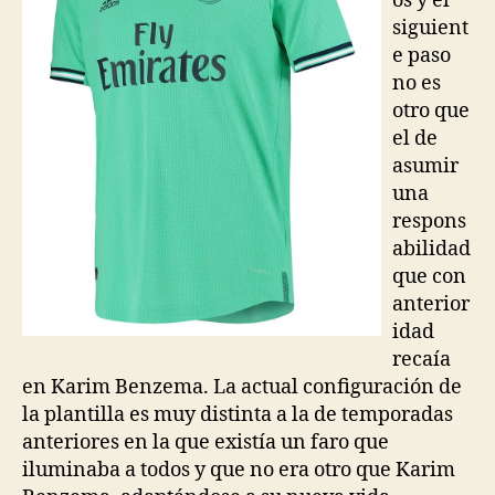
os y el
siguient
e paso
no es
otro que
el de
asumir
una
respons
abilidad
que con
anterior
idad
recaía
en Karim Benzema. La actual configuración de
la plantilla es muy distinta a la de temporadas
anteriores en la que existía un faro que
iluminaba a todos y que no era otro que Karim