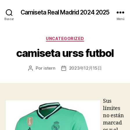
Camiseta Real Madrid 2024 2025
Buscar
Menú
Categorías
UNCATEGORIZED
camiseta urss futbol
Por
istern
2023年12月15日
Autor
Fecha
de
de
la
la
entrada
entrada
Sus
límites
no están
marcad