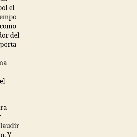
ol el
tiempo
s como
dor del
 porta
una
el
ara
r
plaudir
o. Y