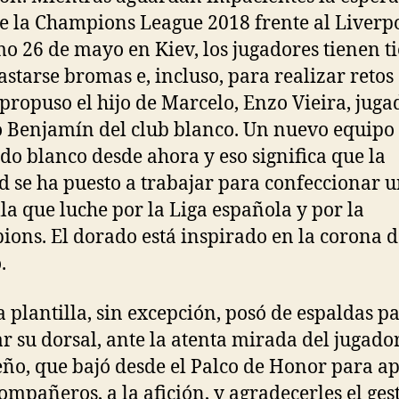
de la Champions League 2018 frente al Liverpo
o 26 de mayo en Kiev, los jugadores tienen 
astarse bromas e, incluso, para realizar reto
 propuso el hijo de Marcelo, Enzo Vieira, juga
 Benjamín del club blanco. Un nuevo equipo
udo blanco desde ahora y eso significa que la
d se ha puesto a trabajar para confeccionar 
lla que luche por la Liga española y por la
ons. El dorado está inspirado en la corona d
.
a plantilla, sin excepción, posó de espaldas p
r su dorsal, ante la atenta mirada del jugado
eño, que bajó desde el Palco de Honor para a
compañeros, a la afición, y agradecerles el gest