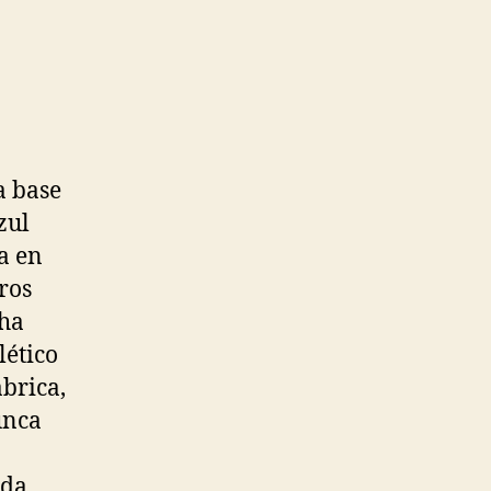
a base
zul
a en
ros
 ha
lético
brica,
unca
ada