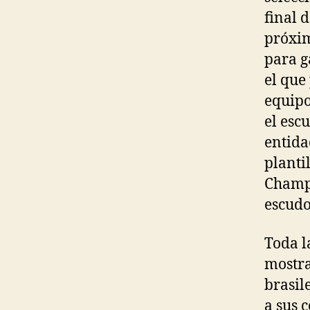
final 
próxim
para g
el que
equipo
el esc
entida
planti
Champi
escudo
Toda l
mostra
brasil
a sus 