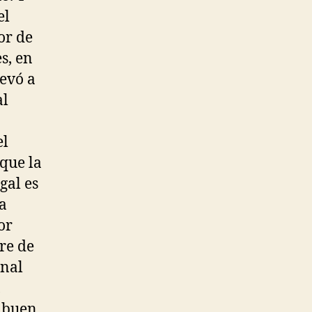
el
or de
s, en
levó a
al
el
 que la
gal es
la
or
re de
onal
,
n buen