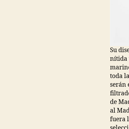
Su dis
nítida
marino
toda l
serán 
filtra
de Mad
al Mad
fuera 
selecc