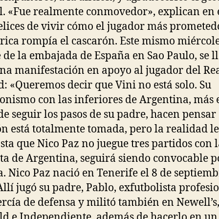
l. «Fue realmente conmovedor», explican en 
felices de vivir cómo el jugador más prometed
rica rompía el cascarón. Este mismo miércole
e de la embajada de España en Sao Paulo, se l
na manifestación en apoyo al jugador del Re
: «Queremos decir que Vini no está solo. Su
onismo con las inferiores de Argentina, más 
de seguir los pasos de su padre, hacen pensar
ón está totalmente tomada, pero la realidad le
sta que Nico Paz no juegue tres partidos con 
ta de Argentina, seguirá siendo convocable p
. Nico Paz nació en Tenerife el 8 de septiemb
Allí jugó su padre, Pablo, exfutbolista profesi
ercía de defensa y militó también en Newell’s
ld e Independiente, además de hacerlo en u