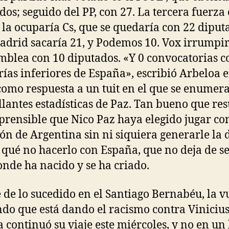
dos; seguido del PP, con 27. La tercera fuerza 
 la ocuparía Cs, que se quedaría con 22 diput
drid sacaría 21, y Podemos 10. Vox irrumpir
mblea con 10 diputados. «Y 0 convocatorias c
rías inferiores de España», escribió Arbeloa 
como respuesta a un tuit en el que se enumer
illantes estadísticas de Paz. Tan bueno que res
rensible que Nico Paz haya elegido jugar con
ión de Argentina sin ni siquiera generarle la
 qué no hacerlo con España, que no deja de se
onde ha nacido y se ha criado.
 de lo sucedido en el Santiago Bernabéu, la v
do que está dando el racismo contra Viniciu
 continuó su viaje este miércoles, y no en un