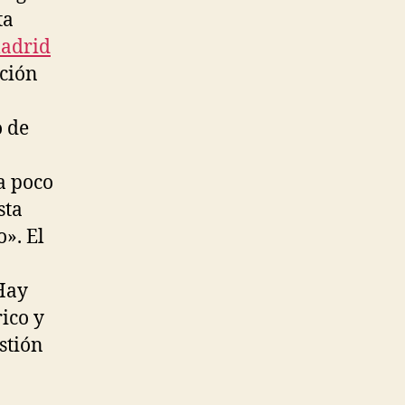
ta
madrid
ación
o de
a poco
sta
o». El
 Hay
ico y
stión