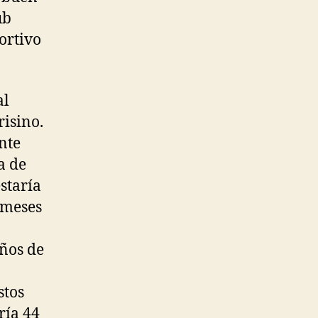
ub
ortivo
al
risino.
nte
a de
staría
 meses
eños de
stos
ría 44