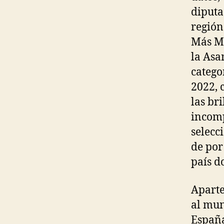
diputa
región
Más Ma
la Asa
catego
2022, 
las br
incomp
selecc
de por
país d
Aparte
al mun
España