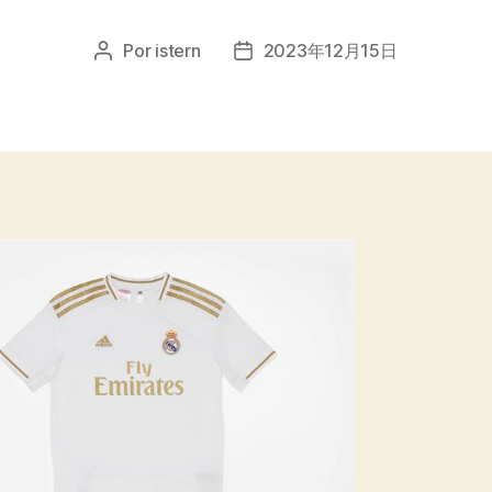
Por
istern
2023年12月15日
Autor
Fecha
de
de
la
la
entrada
entrada