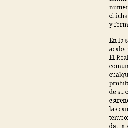
número
chicha
y form
En la 
acabar
El Rea
comuni
cualqu
prohib
de su 
estren
las ca
tempor
datos,