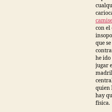
cualqu
carioc
camise
con el
insopo
que se
contra
he ido
jugar 
madril
centra
quien 
hay qu
física.