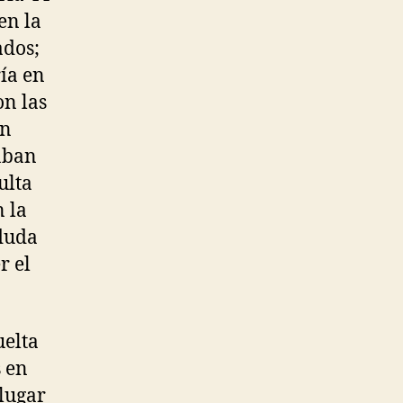
en la
ados;
ía en
on las
en
aban
ulta
 la
 duda
r el
uelta
s en
 lugar