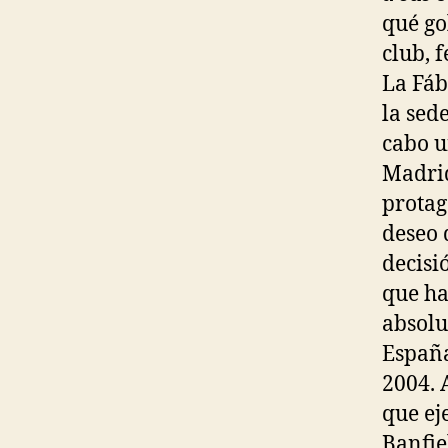
qué go
club, 
La Fáb
la sed
cabo u
Madrid
protag
deseo 
decisi
que ha
absolu
España
2004. 
que ej
Banfie