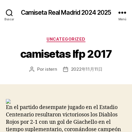
Camiseta Real Madrid 2024 2025
Buscar
Menú
Categorías
UNCATEGORIZED
camisetas lfp 2017
Por
istern
2022年11月11日
Autor
Fecha
de
de
la
la
entrada
entrada
En el partido desempate jugado en el Estadio
Centenario resultaron victoriosos los Diablos
Rojos por 2-1 con un gol de Giachello en el
tiempo suplementario, coronándose campeón