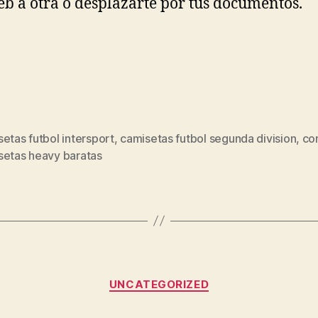
b a otra o desplazarte por tus documentos.
etas futbol intersport
,
camisetas futbol segunda division
,
co
s
setas heavy baratas
Categorías
UNCATEGORIZED