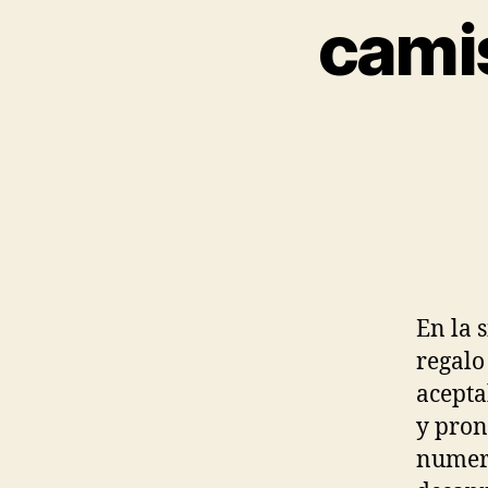
camis
En la 
regalo
acepta
y pron
numero