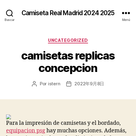
Camiseta Real Madrid 2024 2025
Buscar
Menú
Categorías
UNCATEGORIZED
camisetas replicas
concepcion
Por
istern
2022年9月8日
Autor
Fecha
de
de
la
la
entrada
entrada
Para la impresión de camisetas y el bordado,
equipacion psg
hay muchas opciones. Además,