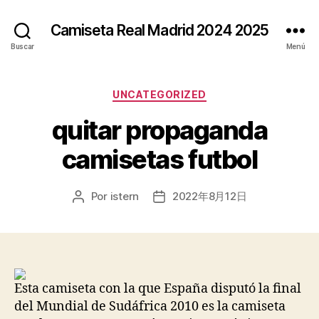
Camiseta Real Madrid 2024 2025
Buscar
Menú
Categorías
UNCATEGORIZED
quitar propaganda
camisetas futbol
Por
istern
2022年8月12日
Autor
Fecha
de
de
la
la
entrada
entrada
Esta camiseta con la que España disputó la final
del Mundial de Sudáfrica 2010 es la camiseta