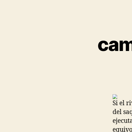
cam
Si el 
del sa
ejecut
equivo