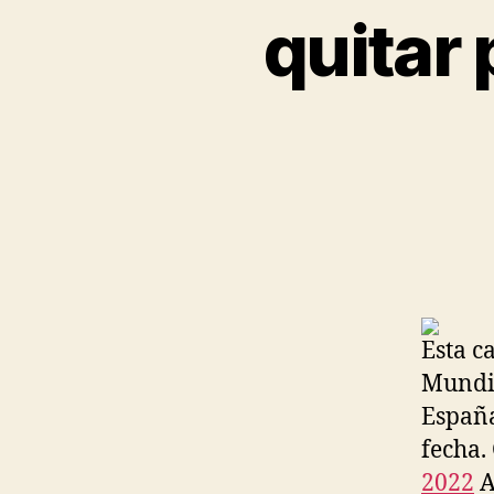
quitar
Esta c
Mundia
España
fecha.
2022
A