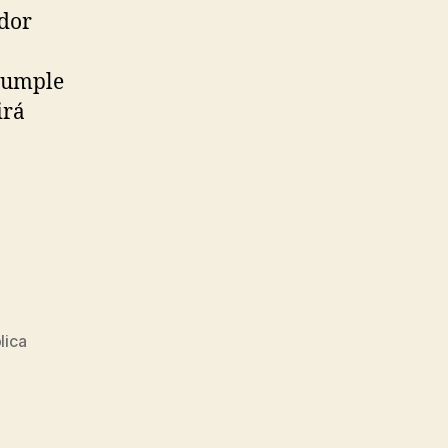
ador
 cumple
irá
lica