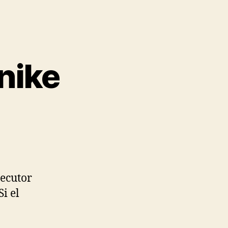
nike
jecutor
i el