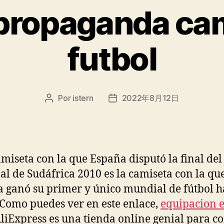
 propaganda ca
futbol
Por
istern
2022年8月12日
Autor
Fecha
de
de
la
la
entrada
entrada
amiseta con la que España disputó la final del
l de Sudáfrica 2010 es la camiseta con la qu
 ganó su primer y único mundial de fútbol ha
 Como puedes ver en este enlace,
equipacion 
liExpress es una tienda online genial para 