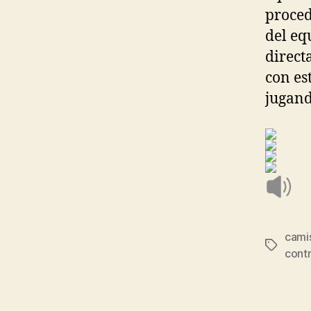
proced
del eq
direct
con es
jugand
cami
Etiqueta
cont