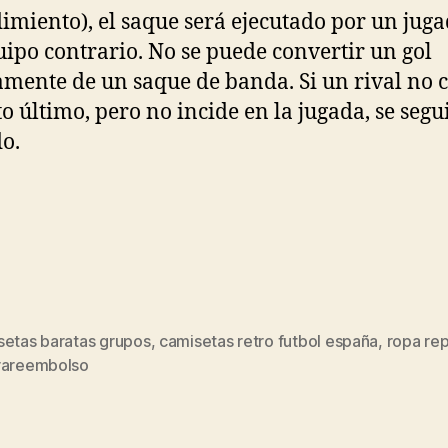
imiento), el saque será ejecutado por un jug
uipo contrario. No se puede convertir un gol
amente de un saque de banda. Si un rival no
to último, pero no incide en la jugada, se segu
o.
setas baratas grupos
,
camisetas retro futbol españa
,
ropa rep
s
rareembolso