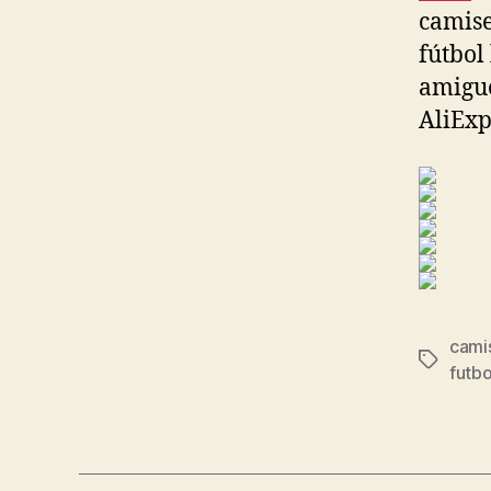
camise
fútbol
amigue
AliExp
camis
Etiqueta
futb