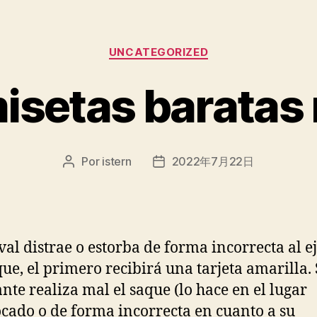
Categorías
UNCATEGORIZED
isetas baratas 
Por
istern
2022年7月22日
Autor
Fecha
de
de
la
la
entrada
entrada
rival distrae o estorba de forma incorrecta al e
que, el primero recibirá una tarjeta amarilla. S
ante realiza mal el saque (lo hace en el lugar
cado o de forma incorrecta en cuanto a su