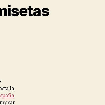
misetas
e
sta la
españa
comprar